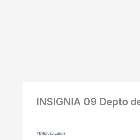
Ir
al
contenido
INSIGNIA 09 Depto de
Ybyturuzú,Luque