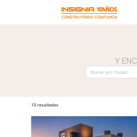
Ir
al
contenido
Y EN
13 resultados